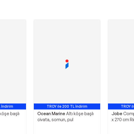
 İndirim
TROY ile 200 TL İndirim
TROY il
 köşe başlı
Ocean Marine
Altı köşe başlı
Jobe
Compo
civata, somun, pul
x 270 cm R