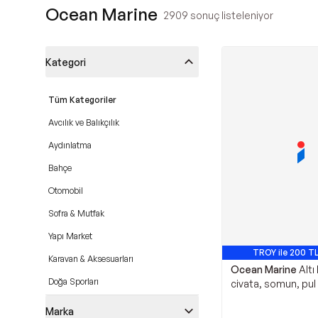
Ocean Marine
2909
sonuç listeleniyor
Kategori
Tüm Kategoriler
Avcılık ve Balıkçılık
Aydınlatma
Bahçe
Otomobil
Sofra & Mutfak
Yapı Market
TROY ile 200 TL
Karavan & Aksesuarları
Ocean Marine
Altı
Doğa Sporları
civata, somun, pul
Kamp ve Kampçılık Malzemeleri
Marka