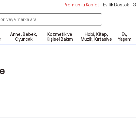
Premium'u Keşfet
Evlilik Destek
G
Anne, Bebek,
Kozmetik ve
Hobi, Kitap,
Ev,
r
Oyuncak
Kişisel Bakım
Müzik, Kırtasiye
Yaşam
e