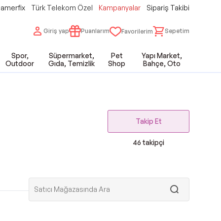
amerfix
Türk Telekom Özel
Kampanyalar
Sipariş Takibi
Giriş yap
Puanlarım
Sepetim
Favorilerim
Spor,
Süpermarket,
Pet
Yapı Market,
Outdoor
Gıda, Temizlik
Shop
Bahçe, Oto
Takip Et
46
takipçi