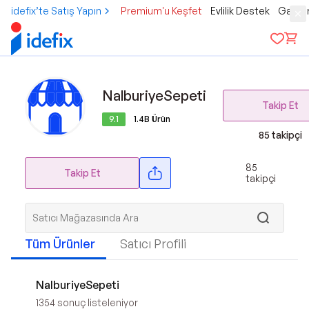
idefix’te Satış Yapın
Premium'u Keşfet
Evlilik Destek
Gamer
NalburiyeSepeti
Takip Et
9.1
1.4B
Ürün
85
takipçi
85
Takip Et
takipçi
Tüm Ürünler
Satıcı Profili
NalburiyeSepeti
1354
sonuç listeleniyor