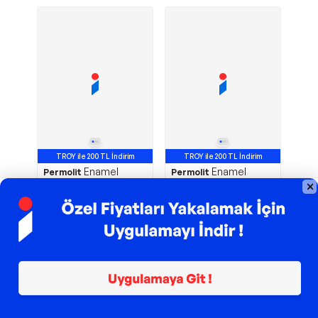
TROY ile 200 TL İndirim
TROY ile 200 TL İndirim
Enamel
Enamel
Permolit
Permolit
Sentetik Yağlı Boya
Sentetik Yağlı Boya
GÜMÜŞ 0.375 Lt.
KOYU KAHVE 0.75 Lt.
336,00
TL
479,00
TL
Sepette
299,04
TL
Sepette
426,31
TL