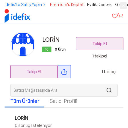
idefix’te Satış Yapın
Premium'u Keşfet
Evlilik Destek
Gamer
LORİN
Takip Et
10
0
Ürün
1
takipçi
Takip Et
1
takipçi
Tüm Ürünler
Satıcı Profili
LORİN
0
sonuç listeleniyor