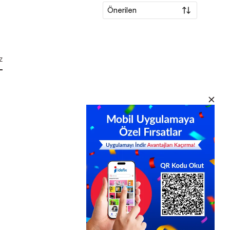
Önerilen
z