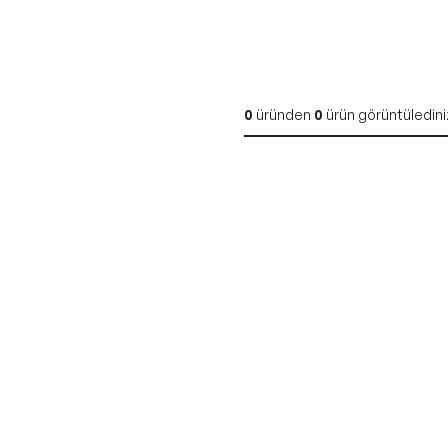
0
üründen
0
ürün görüntüledini