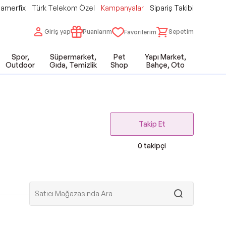
amerfix
Türk Telekom Özel
Kampanyalar
Sipariş Takibi
Giriş yap
Puanlarım
Sepetim
Favorilerim
Spor,
Süpermarket,
Pet
Yapı Market,
Outdoor
Gıda, Temizlik
Shop
Bahçe, Oto
Takip Et
0
takipçi