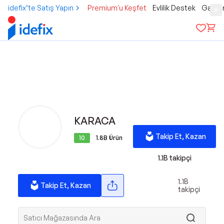
idefix’te Satış Yapın
Premium'u Keşfet
Evlilik Destek
Gamer
KARACA
Takip Et, Kazan
10
1.8B
Ürün
1.1B
takipçi
1.1B
Takip Et, Kazan
takipçi