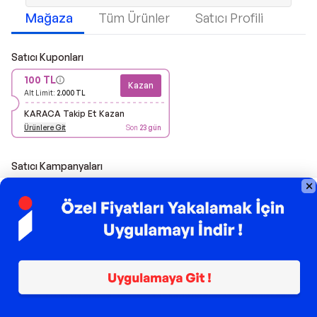
Mağaza
Tüm Ürünler
Satıcı Profili
Satıcı Kuponları
100 TL
Kazan
Alt Limit:
2.000 TL
KARACA Takip Et Kazan
Ürünlere Git
Son
23 gün
Satıcı Kampanyaları
2. Ürüne %50 İndirim
2 Al 1 Öde
Geçerlilik Tarihi:
30 Eylül 2026
Geçerlilik Tarihi:
30 