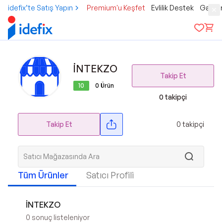
idefix’te Satış Yapın
Premium'u Keşfet
Evlilik Destek
Gamer
İNTEKZO
Takip Et
10
0
Ürün
0
takipçi
Takip Et
0
takipçi
Tüm Ürünler
Satıcı Profili
İNTEKZO
0
sonuç listeleniyor