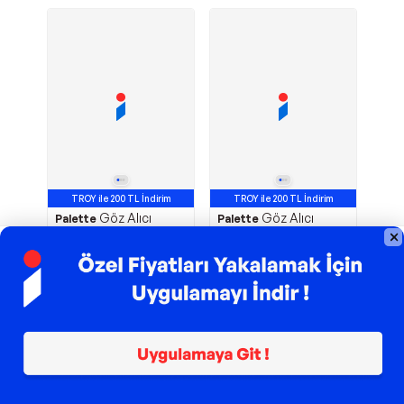
TROY ile 200 TL İndirim
TROY ile 200 TL İndirim
Göz Alıcı
Göz Alıcı
Palette
Palette
Renkler 1-0 Siyah x 2
Renkler 7-1 Küllü
Adet
Kumral
421,90
TL
271,90
TL
Sepette
396,59
TL
Sepette
255,59
TL