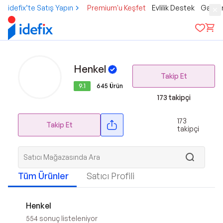
idefix’te Satış Yapın
Premium'u Keşfet
Evlilik Destek
Gamer
Henkel
Takip Et
9.1
645
Ürün
173
takipçi
173
Takip Et
takipçi
Tüm Ürünler
Satıcı Profili
Henkel
554
sonuç listeleniyor