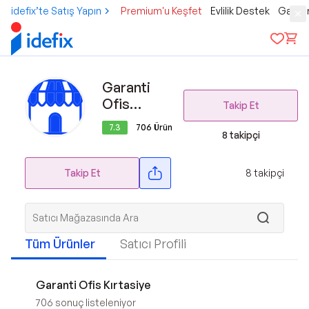
idefix’te Satış Yapın
Premium'u Keşfet
Evlilik Destek
Gamer
Garanti
Ofis
Takip Et
Kırtasiye
7.3
706
Ürün
8
takipçi
Takip Et
8
takipçi
Tüm Ürünler
Satıcı Profili
Garanti Ofis Kırtasiye
706
sonuç listeleniyor