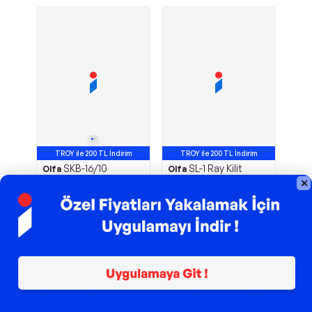
TROY ile 200 TL İndirim
TROY ile 200 TL İndirim
SKB-16/10
SL-1 Ray Kilit
Olfa
Olfa
Emniyetli Maket
Mekanizmalı Geniş
Bıçağı Yedeği (10 tüp)
Maket Bıçağı
3.474,00
TL
727,00
TL