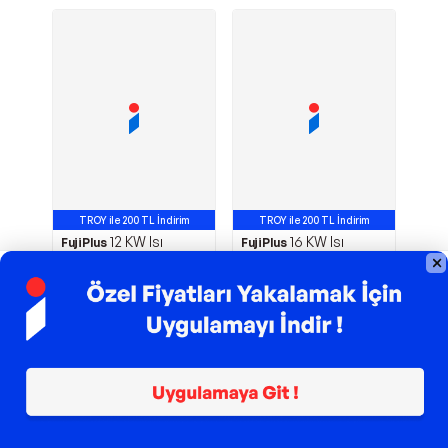
TROY ile 200 TL İndirim
TROY ile 200 TL İndirim
12 KW Isı
16 KW Isı
FujiPlus
FujiPlus
Pompası
Pompası
1
1
131.999,00
TL
145.999,00
TL
Sepette
118.799,10
TL
Sepette
131.399,10
TL