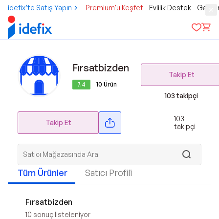
idefix’te Satış Yapın
Premium'u Keşfet
Evlilik Destek
Gamer
Fırsatbizden
Takip Et
7.4
10
Ürün
103
takipçi
103
Takip Et
takipçi
Tüm Ürünler
Satıcı Profili
Fırsatbizden
10
sonuç listeleniyor