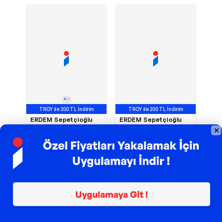
TROY ile 200 TL İndirim
TROY ile 200 TL İndirim
ERDEM Sepetçioğlu
ERDEM Sepetçioğlu
Meşhur Kastamonu
Çemeni Sıyrılmış
Sucuğu 250G
Pastırma 750G
657,50
TL
3.071,45
TL
Sepette
591,75
TL
Sepette
2.764,30
TL