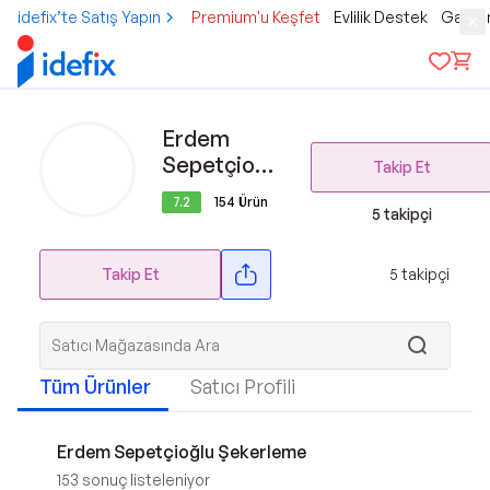
idefix’te Satış Yapın
Premium'u Keşfet
Evlilik Destek
Gamer
Erdem
Sepetçioğlu
Takip Et
Şekerleme
7.2
154
Ürün
5
takipçi
Takip Et
5
takipçi
Tüm Ürünler
Satıcı Profili
Erdem Sepetçioğlu Şekerleme
153
sonuç listeleniyor