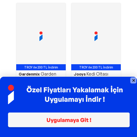
TROY ile 200 TL İndirim
TROY ile 200 TL İndirim
Garden
Kedi Oltası
Gardenmix
Jooys
Mix Kedi Multivitamin
Hayalet
Macun 100 Gram
168,09
TL
131,91
TL