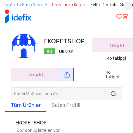
idefix’te Satış Yapın
Premium'u Keşfet
Evlilik Destek
Gamer
EKOPETSHOP
Takip Et
8.2
1.1B
Ürün
46
takipçi
46
Takip Et
takipçi
Tüm Ürünler
Satıcı Profili
EKOPETSHOP
1067
sonuç listeleniyor