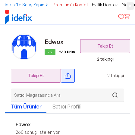
idefix’te Satış Yapın
Premium'u Keşfet
Evlilik Destek
Gamer
Edwox
Takip Et
7.2
260
Ürün
2
takipçi
Takip Et
2
takipçi
Tüm Ürünler
Satıcı Profili
Edwox
260
sonuç listeleniyor