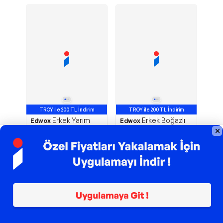
TROY ile 200 TL İndirim
TROY ile 200 TL İndirim
Erkek Yarım
Erkek Boğazlı
Edwox
Edwox
Fermuarlı Polo Yaka
Kazak Bej Edw204
Mevsimlik Kazak Krem
Edw195
970,99
TL
524,99
TL
Sepette
873,89
TL
Sepette
472,49
TL