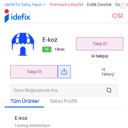
idefix’te Satış Yapın
Premium'u Keşfet
Evlilik Destek
Gamer
E-koz
Takip Et
10
1
Ürün
14
takipçi
14
Takip Et
takipçi
Tüm Ürünler
Satıcı Profili
E-koz
1
sonuç listeleniyor