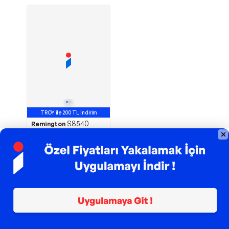
TROY ile 200 TL İndirim
S8540
Remington
Keratin Protect
Seramik Saç
5
Düzleştirici
3.500,00
TL
1
üründen
1
ürün görüntülediniz