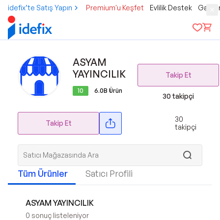
idefix’te Satış Yapın
Premium'u Keşfet
Evlilik Destek
Gamer
ASYAM
YAYINCILIK
Takip Et
10
6.0B
Ürün
30
takipçi
30
Takip Et
takipçi
Tüm Ürünler
Satıcı Profili
ASYAM YAYINCILIK
0
sonuç listeleniyor