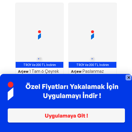
TROY ile 200 TL İndirim
TROY ile 200 TL İndirim
1 Tam 6 Çeyrek
Paslanmaz
Arjew
Arjew
Altın Takılan Lale
Çelik Çeyreklik
Çerçeveli Kolye
Çerçeveli Kelepçe
Bileklik
600,00
TL
288,00
TL
Sepette
504,00
TL
Sepette
241,92
TL