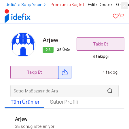
idefix’te Satış Yapın
Premium'u Keşfet
Evlilik Destek
Gamer
Arjew
Takip Et
9.8
38
Ürün
4
takipçi
Takip Et
4
takipçi
Tüm Ürünler
Satıcı Profili
Arjew
38
sonuç listeleniyor