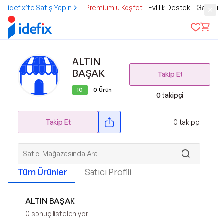
idefix’te Satış Yapın
Premium'u Keşfet
Evlilik Destek
Gamer
ALTIN
BAŞAK
Takip Et
10
0
Ürün
0
takipçi
Takip Et
0
takipçi
Tüm Ürünler
Satıcı Profili
ALTIN BAŞAK
0
sonuç listeleniyor