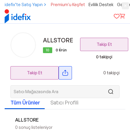
idefix’te Satış Yapın
Premium'u Keşfet
Evlilik Destek
Gamer
ALLSTORE
Takip Et
10
0
Ürün
0
takipçi
Takip Et
0
takipçi
Tüm Ürünler
Satıcı Profili
ALLSTORE
0
sonuç listeleniyor