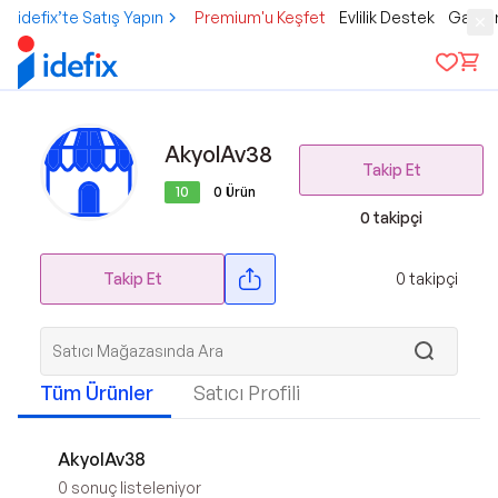
idefix’te Satış Yapın
Premium'u Keşfet
Evlilik Destek
Gamer
AkyolAv38
Takip Et
10
0
Ürün
0
takipçi
Takip Et
0
takipçi
Tüm Ürünler
Satıcı Profili
AkyolAv38
0
sonuç listeleniyor