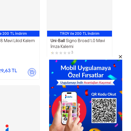
e 200 TL İndirim
TROY ile 200 TL İndirim
8 Mavi Likid Kalem
Uni-Ball
Signo Broad 1.0 Mavi
İmza Kalemi
2
3
99,00
TL
29,63
TL
Sepette
86,13
TL