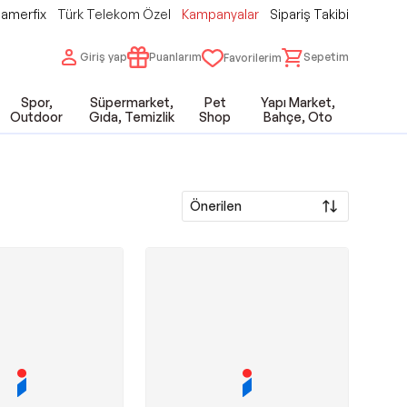
amerfix
Türk Telekom Özel
Kampanyalar
Sipariş Takibi
Giriş yap
Puanlarım
Sepetim
Favorilerim
Spor,
Süpermarket,
Pet
Yapı Market,
Outdoor
Gıda, Temizlik
Shop
Bahçe, Oto
Önerilen