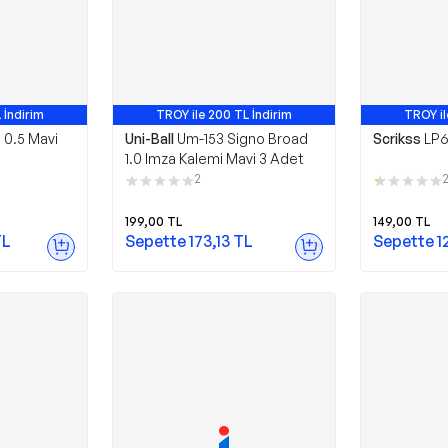
 İndirim
TROY ile 200 TL İndirim
TROY il
e 0.5 Mavi
Uni-Ball
Um-153 Signo Broad
Scrikss
LP6
1.0 Imza Kalemi Mavi 3 Adet
2
199,00
TL
149,00
TL
L
Sepette
173,13
TL
Sepette
1