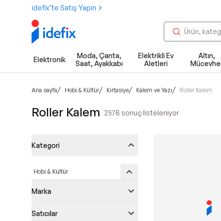
idefix’te Satış Yapın
Moda, Çanta,
Elektrikli Ev
Altın,
Elektronik
Saat, Ayakkabı
Aletleri
Mücevhe
/
/
/
/
Ana sayfa
Hobi & Kültür
Kırtasiye
Kalem ve Yazı
Roller Kalem
Roller Kalem
2578
sonuç listeleniyor
Kategori
Hobi & Kültür
Marka
Satıcılar