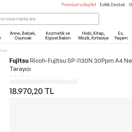
Premium'u Keşfet
Evlilik Destek
G
Anne, Bebek,
Kozmetik ve
Hobi, Kitap,
Ev,
r
Oyuncak
Kişisel Bakım
Müzik, Kırtasiye
Yaşam
nner
Fujitsu
Ricoh-Fujitsu SP-1130N 30Ppm A4 N
Tarayıcı
18.970,20
TL