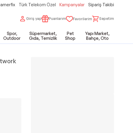
amerfix
Türk Telekom Özel
Kampanyalar
Sipariş Takibi
Giriş yap
Puanlarım
Sepetim
Favorilerim
Spor,
Süpermarket,
Pet
Yapı Market,
Outdoor
Gıda, Temizlik
Shop
Bahçe, Oto
etwork