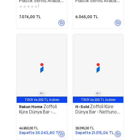
Plastik Servis Arabası
Plastik Servis Arabası
- 3 Katlı - Etrafı Kapalı
- 3 Katlı - Etrafı Açık
1
7.074,00
TL
6.065,00
TL
TROY ile 200 TL İndirim
TROY ile 200 TL İndirim
Zoffoli
Zoffoli Küre
Rakun Home
It-Sold
Küre Dünya Bar -
Dünya Bar - Nettuno /
Explora / Antik Beyaz
Lagün
46.850,00
TL
28.095,00
TL
Sepette
35.043,80
TL
Sepette
21.015,06
TL