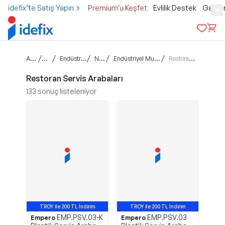
idefix’te Satış Yapın
Premium'u Keşfet
Evlilik Destek
Gamer
Ana sayfa
/
/
/
/
/
Teknoloji
Endüstriyel Mutfak Grubu
Nötr Üniteler
Endüstriyel Mutfak Tabak Taşıma Arabaları
Restoran Servis Arabaları
Restoran Servis Arabaları
133
sonuç listeleniyor
TROY ile 200 TL İndirim
TROY ile 200 TL İndirim
EMP.PSV.03-K
EMP.PSV.03
Empero
Empero