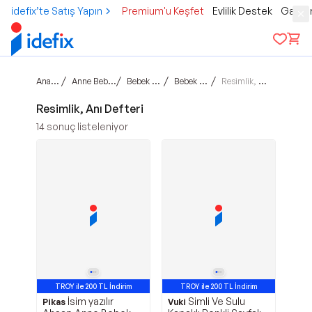
idefix’te Satış Yapın
Premium'u Keşfet
Evlilik Destek
Gamer
Ana sayfa
/
/
/
/
Anne Bebek Çocuk
Bebek Hediyelik
Bebek Hediyelik
Resimlik, Anı Defteri
Resimlik, Anı Defteri
14
sonuç listeleniyor
TROY ile 200 TL İndirim
TROY ile 200 TL İndirim
İsim yazılır
Simli Ve Sulu
Pikas
Vuki