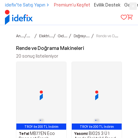
idefix’te Satış Yapın
Premium'u Keşfet
Evlilik Destek
Gamer
Ana sayfa
/
/
/
/
/
Teknoloji
Elektrikli Ev Aletleri
Gıda Hazırlama
Doğrayıcılar & Rondolar
Rende ve Doğrama Makineleri
Rende ve Doğrama Makineleri
20
sonuç listeleniyor
TROY ile 200 TL İndirim
TROY ile 200 TL İndirim
MB77EN Eco
Bl025 3 Ü 1
Tefal
Yasomi