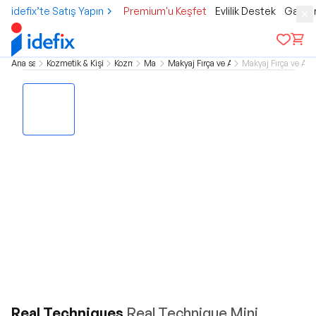
idefix’te Satış Yapın
Premium'u Keşfet
Evlilik Destek
Gamer
Ana sayfa
Kozmetik & Kişisel Bakım
Kozmetik
Makyaj
Makyaj Fırça ve Aksesuarlar
Makyaj Fırça ve Apli
Real Techniques
Real Technique Mini