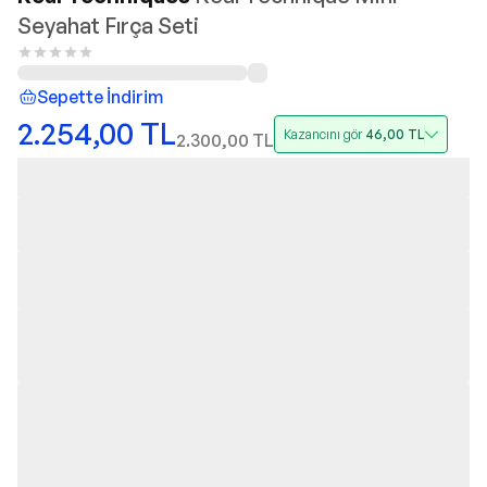
Seyahat Fırça Seti
Sepette İndirim
2.254,00
TL
Kazancını gör
46,00
TL
2.300,00
TL