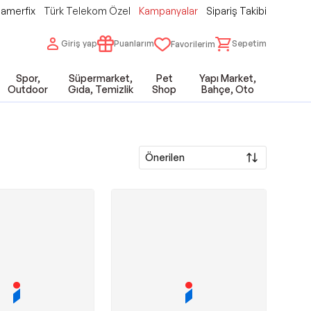
amerfix
Türk Telekom Özel
Kampanyalar
Sipariş Takibi
Giriş yap
Puanlarım
Sepetim
Favorilerim
Spor,
Süpermarket,
Pet
Yapı Market,
Outdoor
Gıda, Temizlik
Shop
Bahçe, Oto
Önerilen