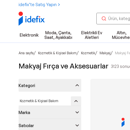
idefix’te Satış Yapın
Moda, Çanta,
Elektrikli Ev
Altın,
Elektronik
Saat, Ayakkabı
Aletleri
Mücevhe
/
/
/
/
Ana sayfa
Kozmetik & Kişisel Bakım
Kozmetik
Makyaj
Makyaj Fı
Makyaj Fırça ve Aksesuarlar
3123
sonuç
Kategori
Kozmetik & Kişisel Bakım
Marka
Satıcılar