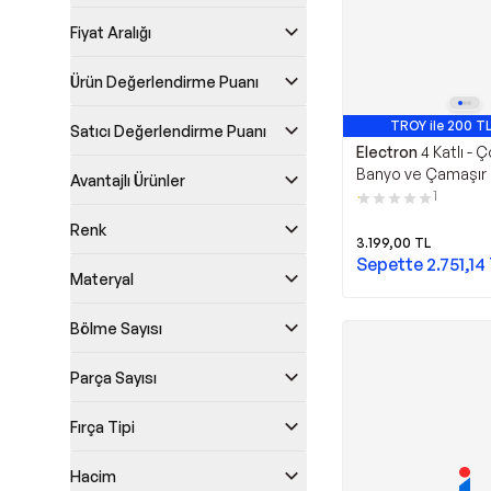
Fiyat Aralığı
Ürün Değerlendirme Puanı
TROY ile 200 TL
Satıcı Değerlendirme Puanı
Electron
4 Katlı - 
Banyo ve Çamaşır
Avantajlı Ürünler
Düzenleyici | Dar A
1
Dolap
Renk
3.199,00
TL
Sepette
2.751,14
Materyal
Bölme Sayısı
Parça Sayısı
Fırça Tipi
Hacim