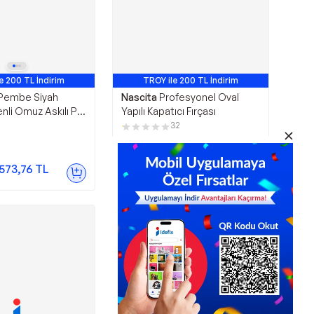
e 200 TL İndirim
TROY ile 200 TL İndirim
Pembe Siyah
Nascita
Profesyonel Oval
nli Omuz Askılı PC
Yapılı Kapatıcı Fırçası
tası 16902
32
192,24
TL
.573,76
TL
Sepette
180,71
TL