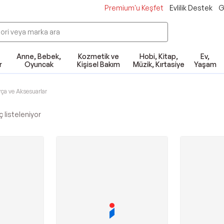
Premium'u Keşfet
Evlilik Destek
G
Anne, Bebek,
Kozmetik ve
Hobi, Kitap,
Ev,
r
Oyuncak
Kişisel Bakım
Müzik, Kırtasiye
Yaşam
rça ve Aksesuarlar
 listeleniyor