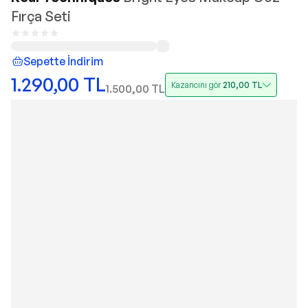
Fırça Seti
Sepette İndirim
1.290,00
TL
Kazancını gör
210,00
TL
1.500,00
TL