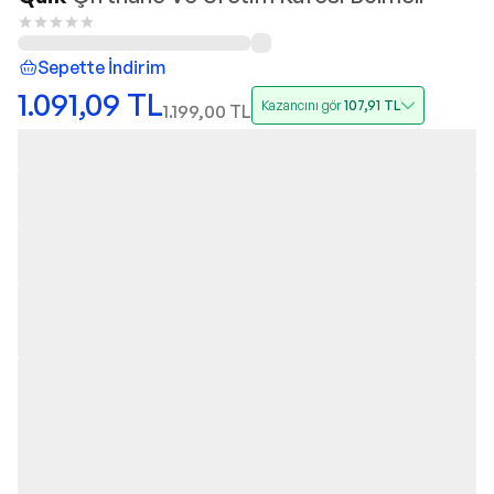
Sepette İndirim
1.091,09
TL
Kazancını gör
107,91
TL
1.199,00
TL