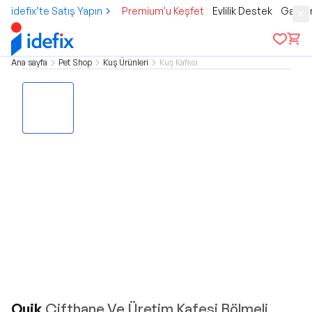
idefix’te Satış Yapın
Premium'u Keşfet
Evlilik Destek
Gamer
Ana sayfa
Pet Shop
Kuş Ürünleri
Kuş Kafesi
Quik
Çifthane Ve Üretim Kafesi Bölmeli