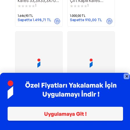
Kafes 33,3X33,3X70
Çift Kapılı Kafes
CM
20X30X37
1
1
1.646,93
TL
1.000,00
TL
Sepette
1.498,71
TL
Sepette
910,00
TL
TROY ile 200 TL İndirim
TROY ile 200 TL İndirim
Ayaklı
Siyah Büyük
Dayang
Depolife
Papağan Kafesi Siyah
Boy Kalın Kuş Kafesi
45.7x45.7x156 Cm
Askı Ayaklı Kafes
1
1
Askılığı Kuş Tünek
10.900,00
TL
799,00
TL
Sepette
727,09
TL