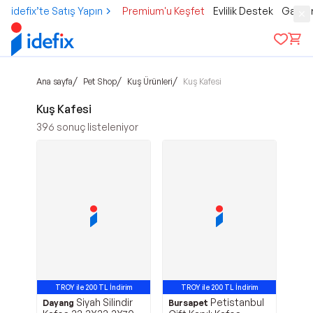
idefix’te Satış Yapın
Premium'u Keşfet
Evlilik Destek
Gamer
/
/
/
Ana sayfa
Pet Shop
Kuş Ürünleri
Kuş Kafesi
Kuş Kafesi
396
sonuç listeleniyor
TROY ile 200 TL İndirim
TROY ile 200 TL İndirim
Siyah Silindir
Petistanbul
Dayang
Bursapet