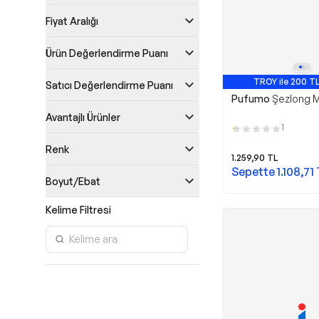
Fiyat Aralığı
Ürün Değerlendirme Puanı
TROY ile 200 TL
Satıcı Değerlendirme Puanı
Pufumo
Şezlong M
Avantajlı Ürünler
1
Renk
1.259,90
TL
Sepette
1.108,71
Boyut/Ebat
Kelime Filtresi