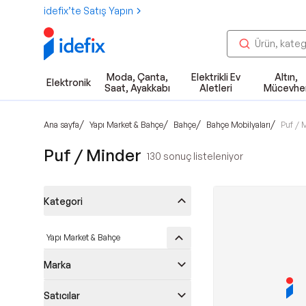
idefix’te Satış Yapın
Moda, Çanta,
Elektrikli Ev
Altın,
Elektronik
Saat, Ayakkabı
Aletleri
Mücevhe
/
/
/
/
Ana sayfa
Yapı Market & Bahçe
Bahçe
Bahçe Mobilyaları
Puf / 
Puf / Minder
130
sonuç listeleniyor
Kategori
Yapı Market & Bahçe
Marka
Satıcılar