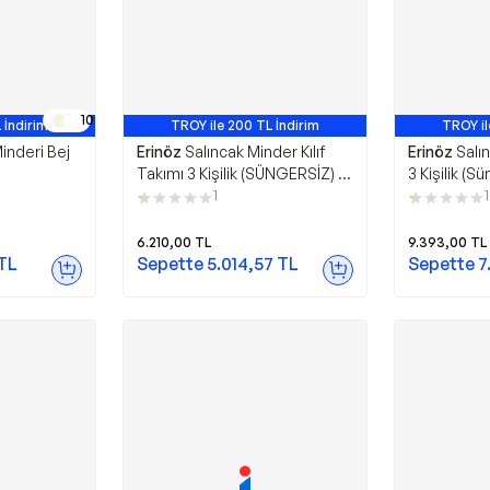
10
 İndirim
TROY ile 200 TL İndirim
TROY il
inderi Bej
Erinöz
Salıncak Minder Kılıf
Erinöz
Salı
Takımı 3 Kişilik (SÜNGERSİZ) -
3 Kişilik (Sü
Panayır Krem
Antrasit
1
1
6.210,00
TL
9.393,00
TL
TL
Sepette
5.014,57
TL
Sepette
7