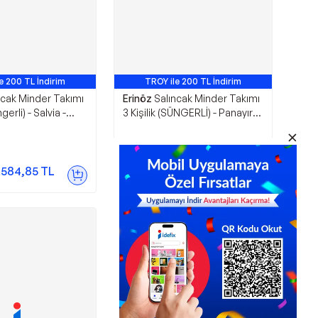
e 200 TL İndirim
TROY ile 200 TL İndirim
ncak Minder Takımı
Erinöz
Salıncak Minder Takımı
ngerli) - Salvia -
3 Kişilik (SÜNGERLİ) - Panayır
Krem
7.306,00
TL
.584,85
TL
Sepette
5.899,59
TL