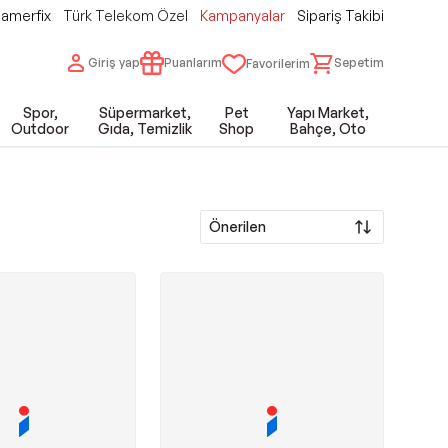
amerfix
Türk Telekom Özel
Kampanyalar
Sipariş Takibi
Giriş yap
Puanlarım
Sepetim
Favorilerim
Spor,
Süpermarket,
Pet
Yapı Market,
Outdoor
Gıda, Temizlik
Shop
Bahçe, Oto
Önerilen