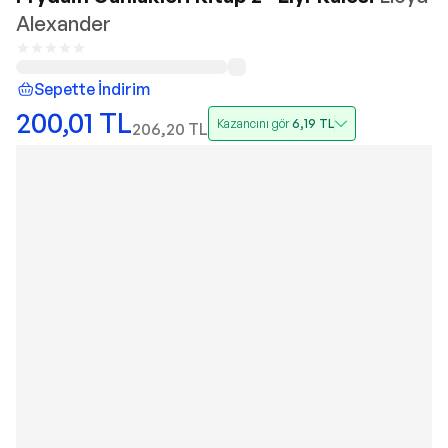
Alexander
Sepette İndirim
200,01
TL
Kazancını gör
6,19
TL
206,20
TL