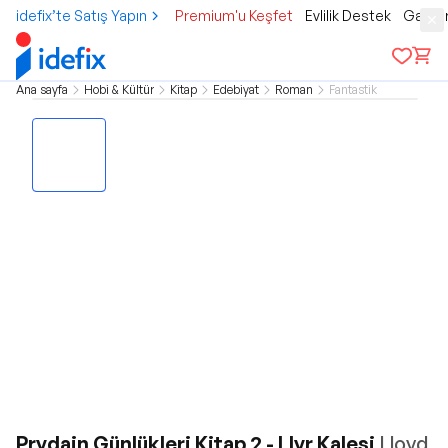
idefix’te Satış Yapın
Premium'u Keşfet
Evlilik Destek
Gamer
Ana sayfa
Hobi & Kültür
Kitap
Edebiyat
Roman
Fantastik
Prydain Günlükleri Kitap 2 - Llyr Kalesi
Lloyd