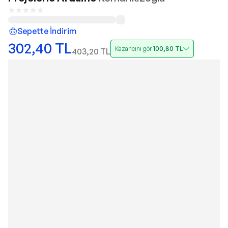
Sepette İndirim
302,40
TL
Kazancını gör
100,80
TL
403,20
TL