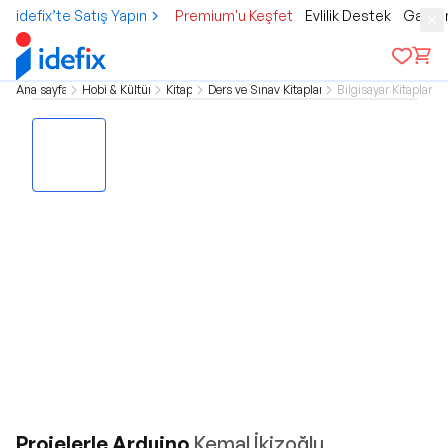
idefix’te Satış Yapın
Premium'u Keşfet
Evlilik Destek
Gamer
Ana sayfa
Hobi & Kültür
Kitap
Ders ve Sınav Kitapları
Bilgisayar Kitapları
Projelerle Arduino
Kemal İkizoğlu