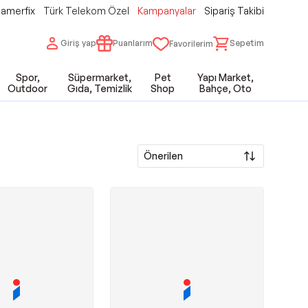
amerfix
Türk Telekom Özel
Kampanyalar
Sipariş Takibi
Giriş yap
Puanlarım
Sepetim
Favorilerim
Spor,
Süpermarket,
Pet
Yapı Market,
Outdoor
Gıda, Temizlik
Shop
Bahçe, Oto
Önerilen