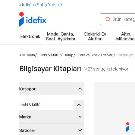
idefix’te Satış Yapın
Moda, Çanta,
Elektrikli Ev
Altın,
Elektronik
Saat, Ayakkabı
Aletleri
Mücevhe
/
/
/
/
Ana sayfa
Hobi & Kültür
Kitap
Ders ve Sınav Kitapları
Bilgisayar 
Bilgisayar Kitapları
1427
sonuç listeleniyor
Kategori
Hobi & Kültür
Marka
Satıcılar