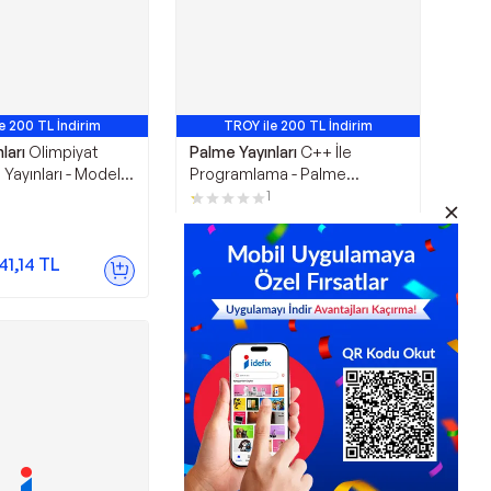
e 200 TL İndirim
TROY ile 200 TL İndirim
ları
Olimpiyat
Palme Yayınları
C++ İle
Yayınları - Model
Programlama - Palme
Yayınları
1
1.520,48
TL
41,14
TL
Sepette
1.444,46
TL