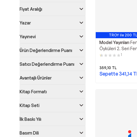
Fiyat Aralığı
Yazar
TROY ile 200 TL
Yayınevi
Model Yayınları
Fen
Öyküleri 2. Seri Fe
Ürün Değerlendirme Puanı
Büyüyor? - Model Y
1
Satıcı Değerlendirme Puanı
359,10
TL
Sepette
341,14
T
Avantajlı Ürünler
Kitap Formatı
Kitap Seti
İlk Baskı Yılı
Basım Dili