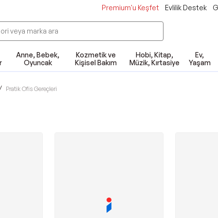
Premium'u Keşfet
Evlilik Destek
G
Anne, Bebek,
Kozmetik ve
Hobi, Kitap,
Ev,
r
Oyuncak
Kişisel Bakım
Müzik, Kırtasiye
Yaşam
/
Pratik Ofis Gereçleri