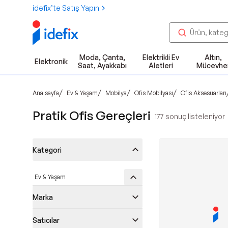
idefix’te Satış Yapın
Moda, Çanta,
Elektrikli Ev
Altın,
Elektronik
Saat, Ayakkabı
Aletleri
Mücevhe
/
/
/
/
Ana sayfa
Ev & Yaşam
Mobilya
Ofis Mobilyası
Ofis Aksesuarları
Pratik Ofis Gereçleri
177
sonuç listeleniyor
Kategori
Ev & Yaşam
Marka
Satıcılar