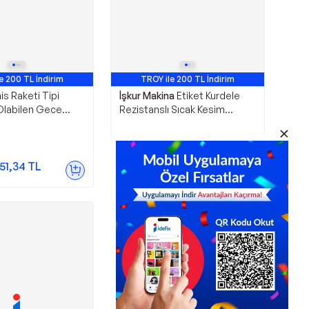
e 200 TL İndirim
TROY ile 200 TL İndirim
is Raketi Tipi
İşkur Makina
Etiket Kurdele
labilen Gece
Rezistanslı Sıcak Kesim
nek
Makinası
ürücü Raket
1.200,00
TL
51,34
TL