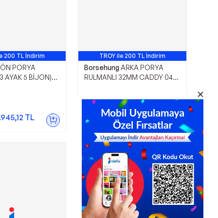
e 200 TL İndirim
TROY ile 200 TL İndirim
ÖN PORYA
Borsehung
ARKA PORYA
3 AYAK 5 BİJON)
RULMANLI 32MM CADDY 04-
F6-JETTA-A3-
(BORSEHUNG ORJİNAL) T1
VİA 04-
(BORSEHUNG ORJİNAL) T1
2.774,40
TL
.945,12
TL
Sepette
2.524,70
TL