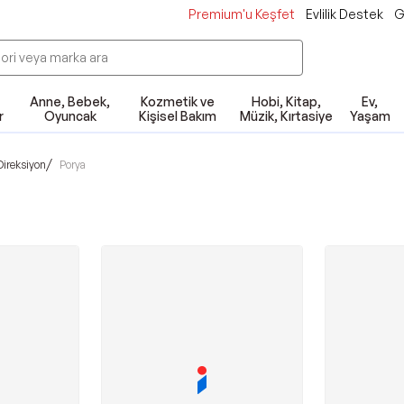
Premium'u Keşfet
Evlilik Destek
G
Anne, Bebek,
Kozmetik ve
Hobi, Kitap,
Ev,
r
Oyuncak
Kişisel Bakım
Müzik, Kırtasiye
Yaşam
/
ireksiyon
Porya