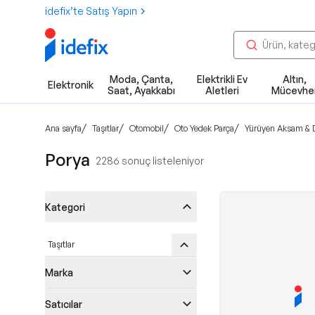
idefix’te Satış Yapın
Moda, Çanta,
Elektrikli Ev
Altın,
Elektronik
Saat, Ayakkabı
Aletleri
Mücevhe
/
/
/
/
Ana sayfa
Taşıtlar
Otomobil
Oto Yedek Parça
Yürüyen Aksam & D
Porya
2286
sonuç listeleniyor
Kategori
Taşıtlar
Marka
Satıcılar