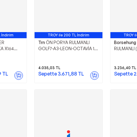
 İndirim
TROY ile 200 TL İndirim
TROY il
ER
Trn
ÖN PORYA RULMANLI
Borsehung
A X164
GOLF7-A3-LEON-OCTAVİA 13-
RULMANLI (
W251 07>14
(BORSEHUNG ORJİNAL)
GOLF5-GOL
B19118 T1
LEON-OCTA
4.035,03
TL
3.236,40
TL
9
TL
Sepette
3.671,88
TL
Sepette
2