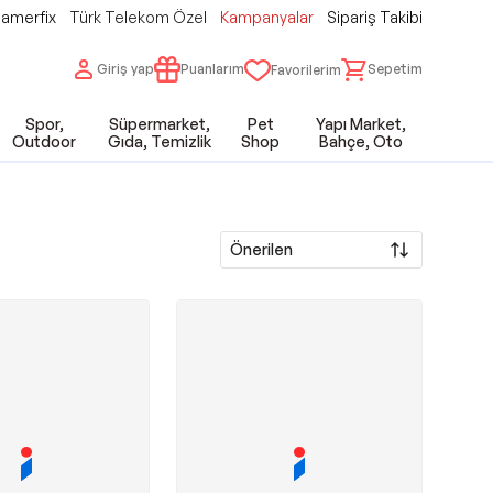
amerfix
Türk Telekom Özel
Kampanyalar
Sipariş Takibi
Giriş yap
Puanlarım
Sepetim
Favorilerim
Spor,
Süpermarket,
Pet
Yapı Market,
Outdoor
Gıda, Temizlik
Shop
Bahçe, Oto
Önerilen