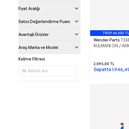
Fiyat Aralığı
Satıcı Değerlendirme Puanı
TROY ile 200 TL
Avantajlı Ürünler
Wender Parts
TEK
RULMANI ON / ARK
Araç Marka ve Model
06>12 W164 05>11 
Kelime Filtresi
2.093,00
TL
Sepette
1.946,4