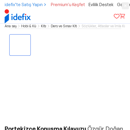
idefix’te Satış Yapın
Premium'u Keşfet
Evlilik Destek
Gamer
Ana sayfa
Hobi & Kültür
Kitap
Ders ve Sınav Kitapları
Sözlükler, Atlaslar ve İmla Kılav
Portekizce Konuşma Kılavuzu
Özgür Doğan