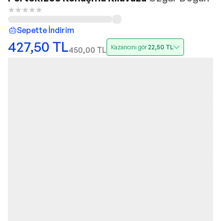
Sepette İndirim
427,50
TL
Kazancını gör
22,50
TL
450,00
TL