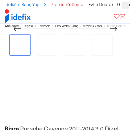
idefix’te Satış Yapın
Premium'u Keşfet
Evlilik Destek
Gamer
Ana sayfa
Taşıtlar
Otomobil
Oto Yedek Parça
Motor Aksamı
Turbo Borusu
Bisra
Porsche Cayenne 2011-2014 3.0 Dizel