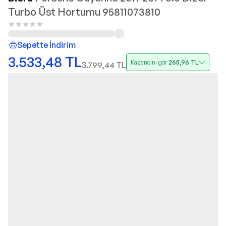
Turbo Üst Hortumu 95811073810
Sepette İndirim
3.533,48
TL
Kazancını gör
265,96
TL
3.799,44
TL