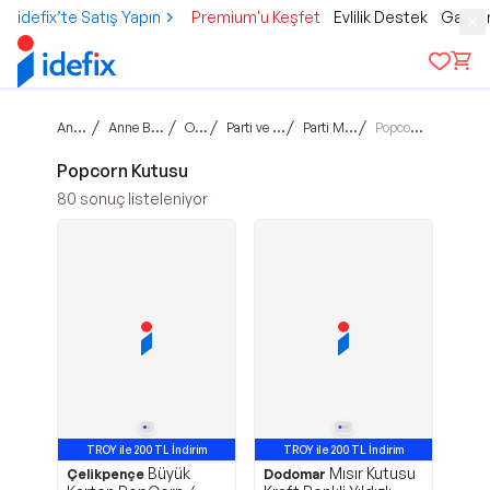
idefix’te Satış Yapın
Premium'u Keşfet
Evlilik Destek
Gamer
Ana sayfa
/
/
/
/
/
Anne Bebek Çocuk
Oyuncak
Parti ve Kutlamalar
Parti Malzemeleri
Popcorn Kutusu
Popcorn Kutusu
80
sonuç listeleniyor
TROY ile 200 TL İndirim
TROY ile 200 TL İndirim
Büyük
Mısır Kutusu
Çelikpençe
Dodomar