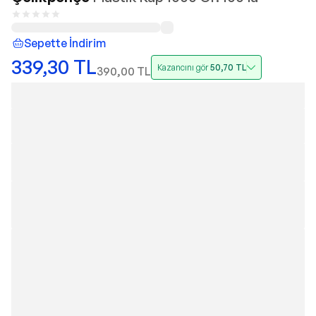
Sepette İndirim
339,30
TL
Kazancını gör
50,70
TL
390,00
TL