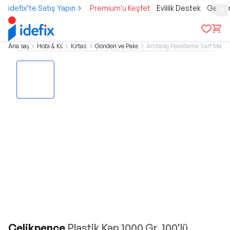
idefix’te Satış Yapın
Premium'u Keşfet
Evlilik Destek
Gamer
Ana sayfa
Hobi & Kültür
Kırtasiye
Gönderi ve Paketleme
Ambalaj Paketleme Sarf Malze
Çelikpençe
Plastik Kap 1000 Gr. 100'lü