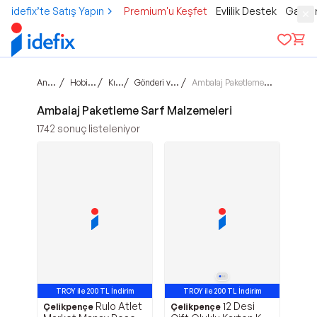
idefix’te Satış Yapın
Premium'u Keşfet
Evlilik Destek
Gamer
Ana sayfa
/
/
/
/
Hobi & Kültür
Kırtasiye
Gönderi ve Paketleme
Ambalaj Paketleme Sarf Malzemeleri
Ambalaj Paketleme Sarf Malzemeleri
1742
sonuç listeleniyor
TROY ile 200 TL İndirim
TROY ile 200 TL İndirim
Rulo Atlet
12 Desi
Çelikpençe
Çelikpençe