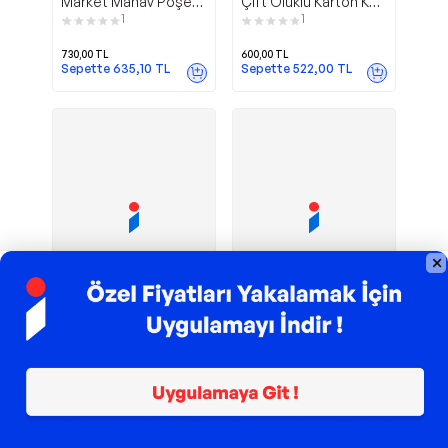
Market Manav Poşet
Çift Oluklu Karton Koli
Orta Boy 1.000 Adet
40x30x30 cm 10 Adet
1
1
730,00
TL
600,00
TL
Sepette
635,10
TL
Sepette
522,00
TL
TROY ile 200 TL İndirim
TROY ile 200 TL İndirim
Baskılı
Streç Film
Çelikpençe
Çelikpençe
Beyaz Sülfit Paket
45cm X 300m
Kağıdı 25x35 cm. 5 Kg.
1.200,00
TL
500,00
TL
Sepette
1.044,00
TL
Sepette
435,00
TL