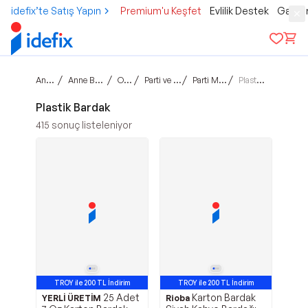
idefix’te Satış Yapın
Premium'u Keşfet
Evlilik Destek
Gamer
Ana sayfa
/
/
/
/
/
Anne Bebek Çocuk
Oyuncak
Parti ve Kutlamalar
Parti Malzemeleri
Plastik Bardak
Plastik Bardak
415
sonuç listeleniyor
TROY ile 200 TL İndirim
TROY ile 200 TL İndirim
25 Adet
Karton Bardak
YERLİ ÜRETİM
Rioba