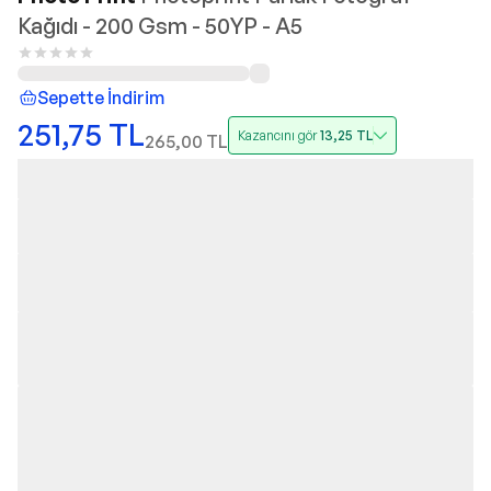
Kağıdı - 200 Gsm - 50YP - A5
Sepette İndirim
251,75
TL
Kazancını gör
13,25
TL
265,00
TL