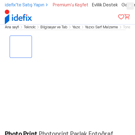
idefix’te Satış Yapın
Premium'u Keşfet
Evlilik Destek
Gamer
Ana sayfa
Teknoloji
Bilgisayar ve Tablet
Yazıcı
Yazıcı Sarf Malzemeleri
Toner
Photo Print
Photoprint Parlak Fotoğraf