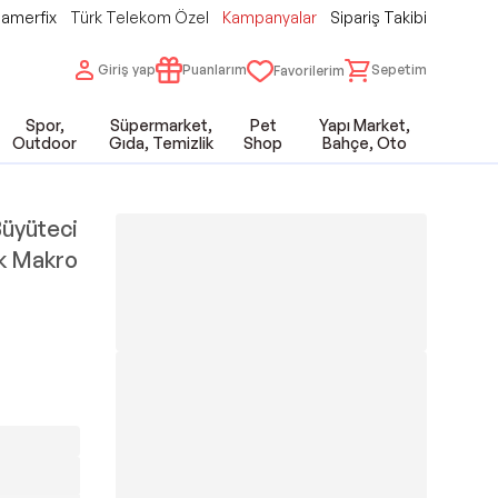
amerfix
Türk Telekom Özel
Kampanyalar
Sipariş Takibi
Giriş yap
Puanlarım
Sepetim
Favorilerim
Spor,
Süpermarket,
Pet
Yapı Market,
Outdoor
Gıda, Temizlik
Shop
Bahçe, Oto
Büyüteci
k Makro