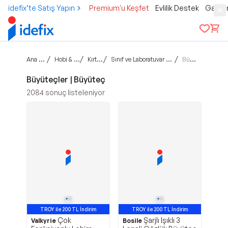
idefix’te Satış Yapın
Premium'u Keşfet
Evlilik Destek
Gamer
Ana sayfa
/
/
/
/
Hobi & Kültür
Kırtasiye
Sınıf ve Laboratuvar Malzemesi
Büyüteç
Büyüteçler | Büyüteç
2084
sonuç listeleniyor
TROY ile 200 TL İndirim
TROY ile 200 TL İndirim
Çok
Şarjlı Işıklı 3
Valkyrie
Bosile