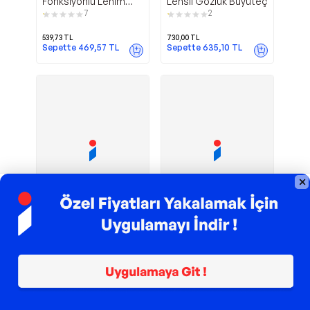
Fonksiyonlu Lehim
Lensli Gözlük Büyüteç
Tamir Standı 9cm
7
2
Büyüteç
539,73
TL
730,00
TL
Sepette
469,57
TL
Sepette
635,10
TL
TROY ile 200 TL İndirim
TROY ile 200 TL İndirim
30X Büyütme
Havya Stand
Bosile
Bosile
107Mm Özel Çift Cam
Pcb Tutucu
12 Led Işıklı Büyüteç
Mg16129/B Masa Üstü
1
Ledli Mini Büyüteç
530,00
TL
640,00
TL
Sepette
461,10
TL
Sepette
556,80
TL