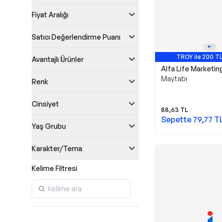
Fiyat Aralığı
Satıcı Değerlendirme Puanı
TROY ile 200 TL
Avantajlı Ürünler
Alfa Life Marketin
Maytabı
Renk
Cinsiyet
88,63
TL
Sepette
79,77
T
Yaş Grubu
Karakter/Tema
Kelime Filtresi