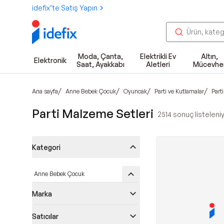
idefix’te Satış Yapın
Moda, Çanta,
Elektrikli Ev
Altın,
Elektronik
Saat, Ayakkabı
Aletleri
Mücevhe
/
/
/
/
Ana sayfa
Anne Bebek Çocuk
Oyuncak
Parti ve Kutlamalar
Part
Parti Malzeme Setleri
2514
sonuç listeleni
Kategori
Anne Bebek Çocuk
Marka
Satıcılar