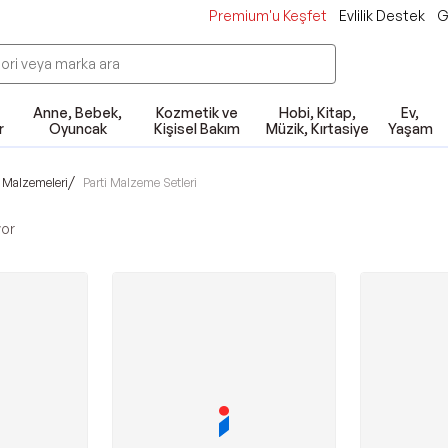
Premium'u Keşfet
Evlilik Destek
G
Anne, Bebek,
Kozmetik ve
Hobi, Kitap,
Ev,
r
Oyuncak
Kişisel Bakım
Müzik, Kırtasiye
Yaşam
/
i Malzemeleri
Parti Malzeme Setleri
yor