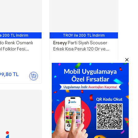
e 200 TL İndirim
TROY ile 200 TL İndirim
do Renk Osmanlı
Erseyy
Parti Siyah Scouser
l Folklor Fesi
Erkek Kısa Peruk 120 Gr ve
No 5-6 Yaş Çocuk
Bıyık Seti
636,80
TL
99,80
TL
Sepette
573,12
TL