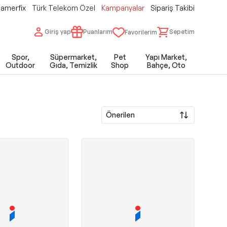
amerfix
Türk Telekom Özel
Kampanyalar
Sipariş Takibi
Giriş yap
Puanlarım
Sepetim
Favorilerim
Spor,
Süpermarket,
Pet
Yapı Market,
Outdoor
Gıda, Temizlik
Shop
Bahçe, Oto
Önerilen