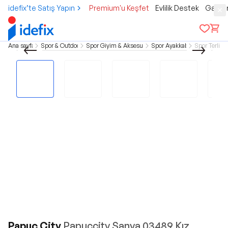
idefix’te Satış Yapın
Premium'u Keşfet
Evlilik Destek
Gamer
Ana sayfa
Spor & Outdoor
Spor Giyim & Aksesuar
Spor Ayakkabı
Spor Terlik
Papuç City
Papuçcity Sanya 03489 Kız