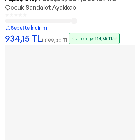
Çocuk Sandalet Ayakkabı
Sepette İndirim
934,15
TL
Kazancını gör
164,85
TL
1.099,00
TL