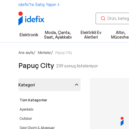
idefix’te Satış Yapın
Moda, Çanta,
Elektrikli Ev
Altın,
Elektronik
Saat, Ayakkabı
Aletleri
Mücevhe
/
/
Ana sayfa
Markalar
Papuç City
Papuç City
239
sonuç listeleniyor
Kategori
Tüm Kategoriler
Ayakkabı
Outdoor
Spor Giyim & Aksesuar