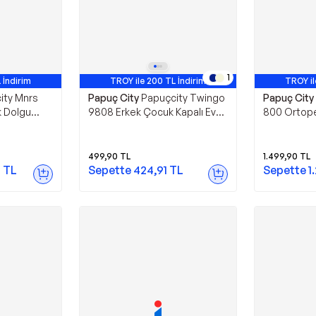
1
 İndirim
TROY ile 200 TL İndirim
TROY il
ity Mnrs
Papuç City
Papuçcity Twingo
Papuç City
k Dolgu
9808 Erkek Çocuk Kapalı Eva
800 Ortope
Terlik
Tabanlı Haki
499,90
TL
1.499,90
TL
2
TL
Sepette
424,91
TL
Sepette
1