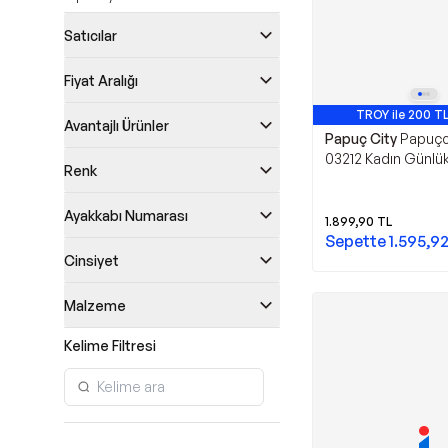
Satıcılar
Fiyat Aralığı
TROY ile 200 TL
Avantajlı Ürünler
Papuç City
Papuçc
03212 Kadın Günlü
Renk
Topuk Sandalet
Ayakkabı Numarası
1.899,90
TL
Sepette
1.595,9
Cinsiyet
Malzeme
Kelime Filtresi