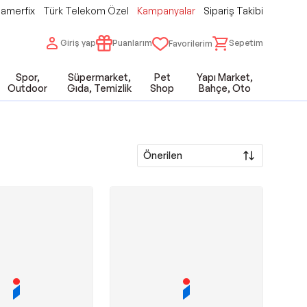
amerfix
Türk Telekom Özel
Kampanyalar
Sipariş Takibi
Giriş yap
Puanlarım
Sepetim
Favorilerim
Spor,
Süpermarket,
Pet
Yapı Market,
Outdoor
Gıda, Temizlik
Shop
Bahçe, Oto
Önerilen