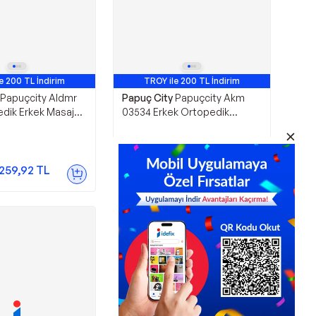
e 200 TL İndirim
TROY ile 200 TL İndirim
Avantajlı Ürün
Papuçcity Aldmr
Papuç City
Papuçcity Akm
dik Erkek Masaj
03534 Erkek Ortopedik
ki Deri Terlik
Günlük Terlik
649,90
TL
.259,92
TL
Sepette
552,41
TL