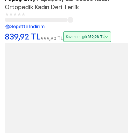
Ortopedik Kadın Deri Terlik
Sepette İndirim
839,92
TL
Kazancını gör
159,98
TL
999,90
TL