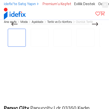
idefix’te Satış Yapın
Premium'u Keşfet
Evlilik Destek
Gamer
Ana sayfa
Moda
Ayakkabı
Terlik ve Ev Konforu
Günlük Terlik
Papuç City
Papuçcity Ldr 03350 Kadın