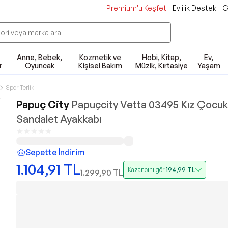
Premium'u Keşfet
Evlilik Destek
G
Anne, Bebek,
Kozmetik ve
Hobi, Kitap,
Ev,
r
Oyuncak
Kişisel Bakım
Müzik, Kırtasiye
Yaşam
Spor Terlik
Papuç City
Papuçcity Vetta 03495 Kız Çocuk
Sandalet Ayakkabı
Sepette İndirim
1.104,91
TL
Kazancını gör
194,99
TL
1.299,90
TL