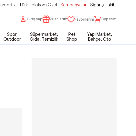
amerfix
Türk Telekom Özel
Kampanyalar
Sipariş Takibi
Giriş yap
Puanlarım
Sepetim
Favorilerim
Spor,
Süpermarket,
Pet
Yapı Market,
Outdoor
Gıda, Temizlik
Shop
Bahçe, Oto