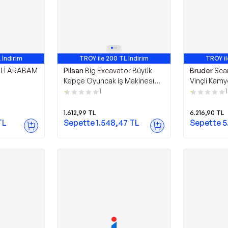
 İndirim
TROY ile 200 TL İndirim
TROY il
ELİ ARABAM
Pilsan
Big Excavator Büyük
Bruder
Sca
Kepçe Oyuncak iş Makinesı
Vinçli Kamy
06-207
1
1
1.612,99
TL
6.216,90
TL
TL
Sepette
1.548,47
TL
Sepette
5