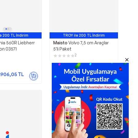
e 200 TL İndirim
TROY ile 200 TL İndirim
nia 560R Liebherr
Maisto
Volvo 7,5 cm Araçlar
on 03571
5'li Paket
2
1.065,00
TL
.906,05
TL
Sepette
887,14
TL