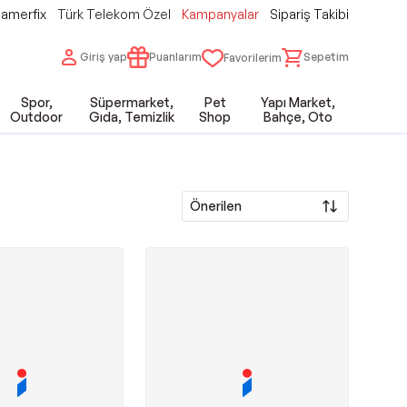
amerfix
Türk Telekom Özel
Kampanyalar
Sipariş Takibi
Giriş yap
Puanlarım
Sepetim
Favorilerim
Spor,
Süpermarket,
Pet
Yapı Market,
Outdoor
Gıda, Temizlik
Shop
Bahçe, Oto
Önerilen