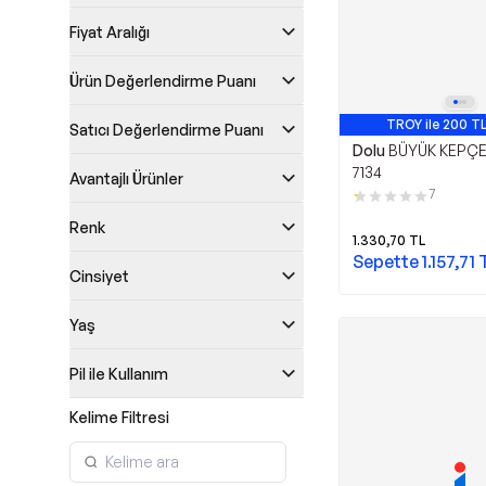
Fiyat Aralığı
Ürün Değerlendirme Puanı
TROY ile 200 TL
Satıcı Değerlendirme Puanı
Dolu
BÜYÜK KEPÇ
7134
Avantajlı Ürünler
7
Renk
1.330,70
TL
Sepette
1.157,71
Cinsiyet
Yaş
Pil ile Kullanım
Kelime Filtresi