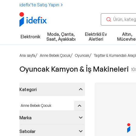
idefix’te Satış Yapın
Moda, Çanta,
Elektrikli Ev
Altın,
Elektronik
Saat, Ayakkabı
Aletleri
Mücevhe
/
/
/
Ana sayfa
Anne Bebek Çocuk
Oyuncak
Taşıtlar & Kumandalı Araçl
Oyuncak Kamyon & İş Makineleri
10
Kategori
Anne Bebek Çocuk
Marka
Satıcılar