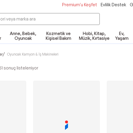
Premium'u Keşfet
Evlilik Destek
G
Anne, Bebek,
Kozmetik ve
Hobi, Kitap,
Ev,
r
Oyuncak
Kişisel Bakım
Müzik, Kırtasiye
Yaşam
/
ar
Oyuncak Kamyon & İş Makineleri
51
sonuç listeleniyor