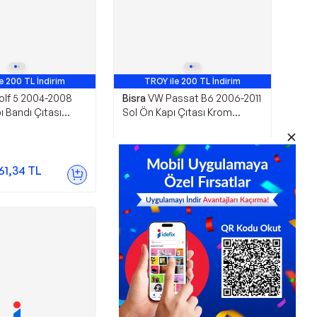
e 200 TL İndirim
TROY ile 200 TL İndirim
lf 5 2004-2008
Bisra
VW Passat B6 2006-2011
 Bandı Çıtası
Sol Ön Kapı Çıtası Krom
853516B
Nikelaj 3C0853515C
1.063,44
TL
61,34
TL
Sepette
989,00
TL