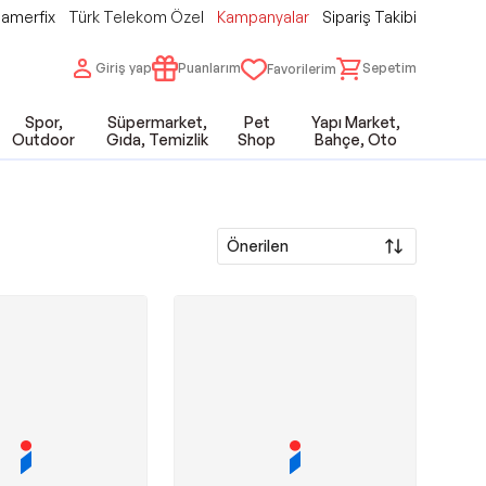
amerfix
Türk Telekom Özel
Kampanyalar
Sipariş Takibi
Giriş yap
Puanlarım
Sepetim
Favorilerim
Spor,
Süpermarket,
Pet
Yapı Market,
Outdoor
Gıda, Temizlik
Shop
Bahçe, Oto
Önerilen