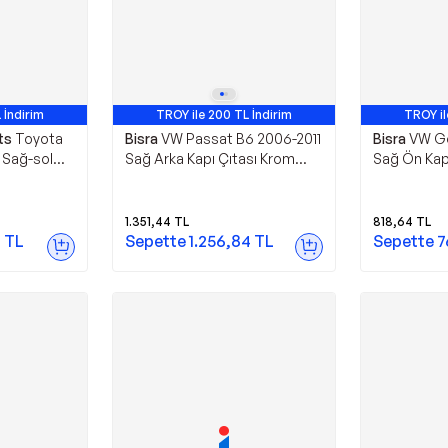
 İndirim
TROY ile 200 TL İndirim
TROY il
ts
Toyota
Bisra
VW Passat B6 2006-2011
Bisra
VW Go
 Sağ-sol
Sağ Arka Kapı Çıtası Krom
Sağ Ön Kapı
Nikelaj 3C0853754C
Kuşağı 1K4
1.351,44
TL
818,64
TL
7
TL
Sepette
1.256,84
TL
Sepette
7