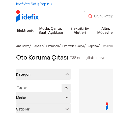
idefix’te Satış Yapın
Moda, Çanta,
Elektrikli Ev
Altın,
Elektronik
Saat, Ayakkabı
Aletleri
Mücevhe
/
/
/
/
/
Ana sayfa
Taşıtlar
Otomobil
Oto Yedek Parça
Kaporta
Oto Kor
Oto Koruma Çıtası
1138
sonuç listeleniyor
Kategori
Taşıtlar
Marka
Satıcılar