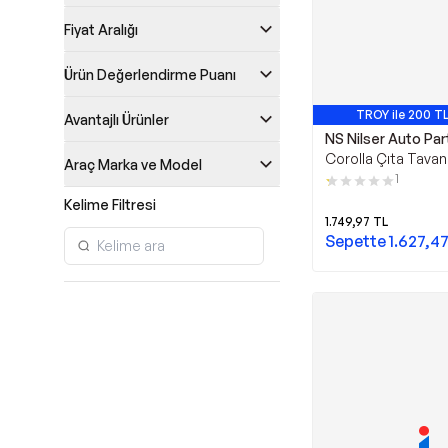
Fiyat Aralığı
Ürün Değerlendirme Puanı
TROY ile 200 TL
Avantajlı Ürünler
NS Nilser Auto Par
Corolla Çıta Tavan
Araç Marka ve Model
Takım 2014-2019
1
Kelime Filtresi
1.749,97
TL
Sepette
1.627,4